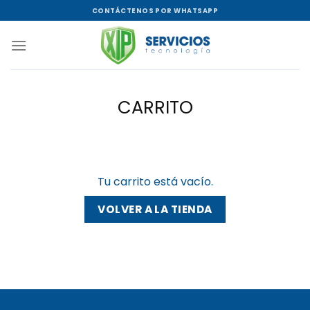
Saltar
CONTÁCTENOS POR WHATSAPP
al
contenido
CARRITO
Tu carrito está vacío.
VOLVER A LA TIENDA